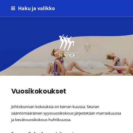
Siirry
Haku ja valikko
sivun
sisältöön
Seinäjoen Voimistelijat ry
Vuosikokoukset
Johtokunnan kokouksia on kerran kuussa. Seuran
sääntömääräinen syysvuosikokous järjestetään marraskuussa
ja kevätvuosikokous huhtikuussa.