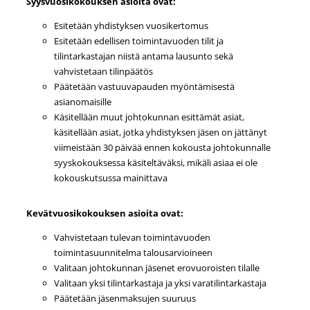
Syysvuosikokouksen asioita ovat:
Esitetään yhdistyksen vuosikertomus
Esitetään edellisen toimintavuoden tilit ja
tilintarkastajan niistä antama lausunto sekä
vahvistetaan tilinpäätös
Päätetään vastuuvapauden myöntämisestä
asianomaisille
Käsitellään muut johtokunnan esittämät asiat,
käsitellään asiat, jotka yhdistyksen jäsen on jättänyt
viimeistään 30 päivää ennen kokousta johtokunnalle
syyskokouksessa käsiteltäväksi, mikäli asiaa ei ole
kokouskutsussa mainittava
Kevätvuosikokouksen asioita ovat:
Vahvistetaan tulevan toimintavuoden
toimintasuunnitelma talousarvioineen
Valitaan johtokunnan jäsenet erovuoroisten tilalle
Valitaan yksi tilintarkastaja ja yksi varatilintarkastaja
Päätetään jäsenmaksujen suuruus