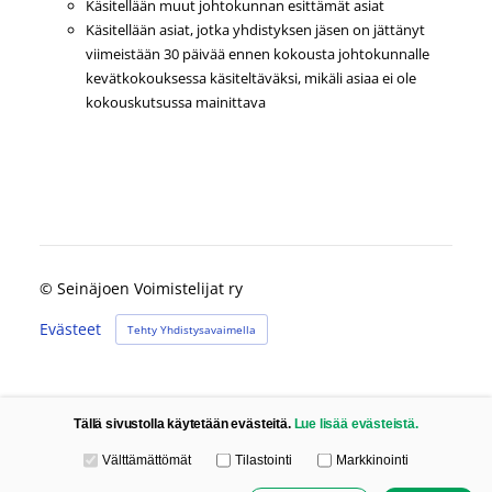
Käsitellään muut johtokunnan esittämät asiat
Käsitellään asiat, jotka yhdistyksen jäsen on jättänyt
viimeistään 30 päivää ennen kokousta johtokunnalle
kevätkokouksessa käsiteltäväksi, mikäli asiaa ei ole
kokouskutsussa mainittava
©
Seinäjoen Voimistelijat ry
Evästeet
Tehty Yhdistysavaimella
Tällä sivustolla käytetään evästeitä.
Lue lisää evästeistä.
Valitse käytettävät evästeet
Välttämättömät
Tilastointi
Markkinointi