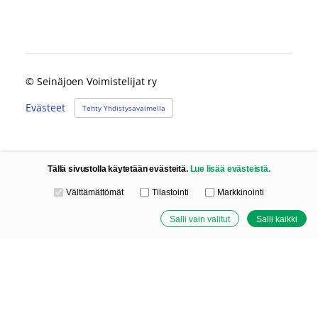
©
Seinäjoen Voimistelijat ry
Evästeet
Tehty Yhdistysavaimella
Tällä sivustolla käytetään evästeitä.
Lue lisää evästeistä.
Valitse käytettävät evästeet
Välttämättömät
Tilastointi
Markkinointi
Salli vain valitut
Salli kaikki