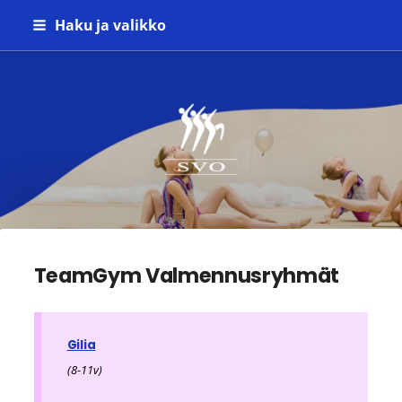
Siirry
Haku ja valikko
sivun
sisältöön
Seinäjoen Voimistelijat ry
TeamGym Valmennusryhmät
Gilia
(8-11v)