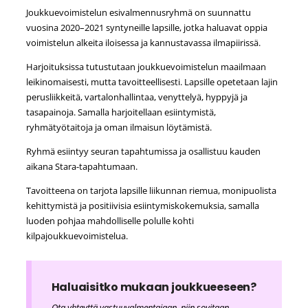
Joukkuevoimistelun esivalmennusryhmä on suunnattu
vuosina 2020–2021 syntyneille lapsille, jotka haluavat oppia
voimistelun alkeita iloisessa ja kannustavassa ilmapiirissä.
Harjoituksissa tutustutaan joukkuevoimistelun maailmaan
leikinomaisesti, mutta tavoitteellisesti. Lapsille opetetaan lajin
perusliikkeitä, vartalonhallintaa, venyttelyä, hyppyjä ja
tasapainoja. Samalla harjoitellaan esiintymistä,
ryhmätyötaitoja ja oman ilmaisun löytämistä.
Ryhmä esiintyy seuran tapahtumissa ja osallistuu kauden
aikana Stara-tapahtumaan.
Tavoitteena on tarjota lapsille liikunnan riemua, monipuolista
kehittymistä ja positiivisia esiintymiskokemuksia, samalla
luoden pohjaa mahdolliselle polulle kohti
kilpajoukkuevoimistelua.
Haluaisitko mukaan joukkueeseen?
Ota yhteyttä vastuuvalmentajaan, niin sovitaan