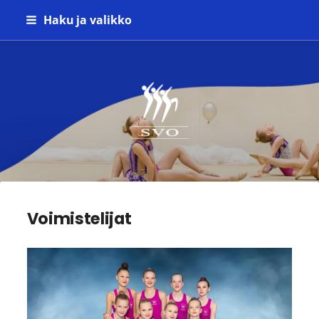
Siirry
Haku ja valikko
sivun
sisältöön
Seinäjoen Voimistelijat ry
Voimistelijat