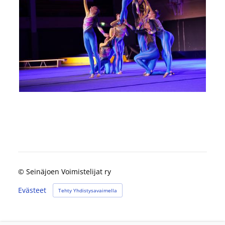
©
Seinäjoen Voimistelijat ry
Evästeet
Tehty Yhdistysavaimella