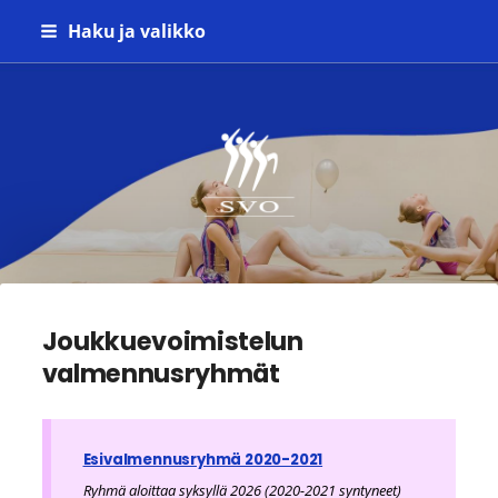
Siirry
Haku ja valikko
sivun
sisältöön
Seinäjoen Voimistelijat ry
Joukkuevoimistelun
valmennusryhmät
Esivalmennusryhmä 2020-2021
Ryhmä aloittaa syksyllä 2026 (2020-2021 syntyneet)