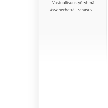
Vastuullisuustyöryhmä
#svoperhettä - rahasto