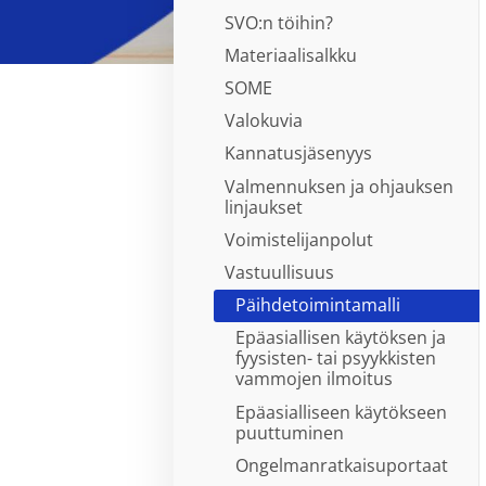
SVO:n töihin?
Materiaalisalkku
SOME
Valokuvia
Kannatusjäsenyys
Valmennuksen ja ohjauksen
linjaukset
Voimistelijanpolut
Vastuullisuus
Päihdetoimintamalli
Epäasiallisen käytöksen ja
fyysisten- tai psyykkisten
vammojen ilmoitus
Epäasialliseen käytökseen
puuttuminen
Ongelmanratkaisuportaat