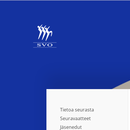
Siirry
sivun
sisältöön
Seinäjoen Voimistelijat ry
Tietoa seurasta
Seuravaatteet
Jäsenedut