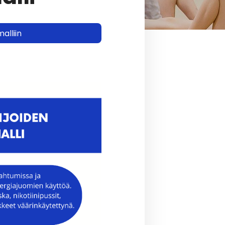
alliin
a