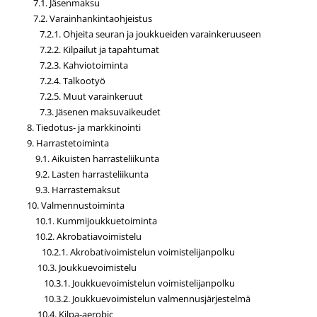
7.1. Jäsenmaksu
7.2. Varainhankintaohjeistus
7.2.1. Ohjeita seuran ja joukkueiden varainkeruuseen
7.2.2. Kilpailut ja tapahtumat
7.2.3. Kahviotoiminta
7.2.4. Talkootyö
7.2.5. Muut varainkeruut
7.3. Jäsenen maksuvaikeudet
8. Tiedotus- ja markkinointi
9. Harrastetoiminta
9.1. Aikuisten harrasteliikunta
9.2. Lasten harrasteliikunta
9.3. Harrastemaksut
10. Valmennustoiminta
10.1. Kummijoukkuetoiminta
10.2. Akrobatiavoimistelu
10.2.1. Akrobativoimistelun voimistelijanpolku
10.3. Joukkuevoimistelu
10.3.1. Joukkuevoimistelun voimistelijanpolku
10.3.2. Joukkuevoimistelun valmennusjärjestelmä
10.4. Kilpa-aerobic