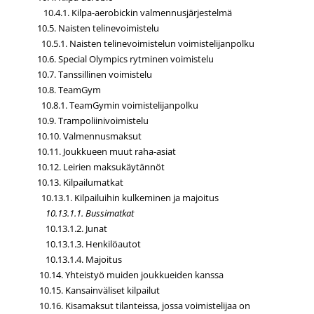
10.4.1. Kilpa-aerobickin valmennusjärjestelmä
10.5. Naisten telinevoimistelu
10.5.1. Naisten telinevoimistelun voimistelijanpolku
10.6. Special Olympics rytminen voimistelu
10.7. Tanssillinen voimistelu
10.8. TeamGym
10.8.1. TeamGymin voimistelijanpolku
10.9. Trampoliinivoimistelu
10.10. Valmennusmaksut
10.11. Joukkueen muut raha-asiat
10.12. Leirien maksukäytännöt
10.13. Kilpailumatkat
10.13.1. Kilpailuihin kulkeminen ja majoitus
10.13.1.1. Bussimatkat
10.13.1.2. Junat
10.13.1.3. Henkilöautot
10.13.1.4. Majoitus
10.14. Yhteistyö muiden joukkueiden kanssa
10.15. Kansainväliset kilpailut
10.16. Kisamaksut tilanteissa, jossa voimistelijaa on