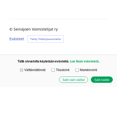
©
Seinäjoen Voimistelijat ry
Evästeet
Tehty Yhdistysavaimella
Tällä sivustolla käytetään evästeitä.
Lue lisää evästeistä.
Valitse käytettävät evästeet
Välttämättömät
Tilastointi
Markkinointi
Salli vain valitut
Salli kaikki