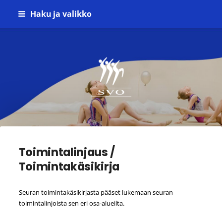
Siirry
Haku ja valikko
sivun
sisältöön
Seinäjoen Voimistelijat ry
Toimintalinjaus /
Toimintakäsikirja
Seuran toimintakäsikirjasta pääset lukemaan seuran
toimintalinjoista sen eri osa-alueilta.