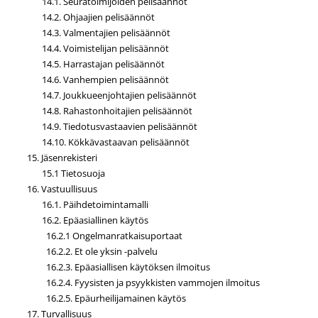
14.1. Seuratoimijoiden pelisäännöt
14.2. Ohjaajien pelisäännöt
14.3. Valmentajien pelisäännöt
14.4. Voimistelijan pelisäännöt
14.5. Harrastajan pelisäännöt
14.6. Vanhempien pelisäännöt
14.7. Joukkueenjohtajien pelisäännöt
14.8. Rahastonhoitajien pelisäännöt
14.9. Tiedotusvastaavien pelisäännöt
14.10. Kökkävastaavan pelisäännöt
15. Jäsenrekisteri
15.1 Tietosuoja
16. Vastuullisuus
16.1. Päihdetoimintamalli
16.2. Epäasiallinen käytös
16.2.1 Ongelmanratkaisuportaat
16.2.2. Et ole yksin -palvelu
16.2.3. Epäasiallisen käytöksen ilmoitus
16.2.4. Fyysisten ja psyykkisten vammojen ilmoitus
16.2.5. Epäurheilijamainen käytös
17. Turvallisuus