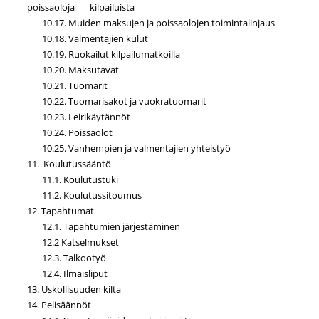
poissaoloja kilpailuista
10.17. Muiden maksujen ja poissaolojen toimintalinjaus
10.18. Valmentajien kulut
10.19. Ruokailut kilpailumatkoilla
10.20. Maksutavat
10.21. Tuomarit
10.22. Tuomarisakot ja vuokratuomarit
10.23. Leirikäytännöt
10.24. Poissaolot
10.25. Vanhempien ja valmentajien yhteistyö
11. Koulutussääntö
11.1. Koulutustuki
11.2. Koulutussitoumus
12. Tapahtumat
12.1. Tapahtumien järjestäminen
12.2 Katselmukset
12.3. Talkootyö
12.4. Ilmaisliput
13. Uskollisuuden kilta
14. Pelisäännöt