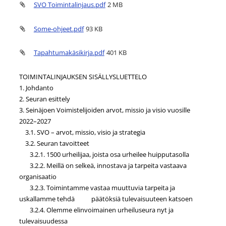
SVO Toimintalinjaus.pdf
2 MB
Some-ohjeet.pdf
93 KB
Tapahtumakäsikirja.pdf
401 KB
TOIMINTALINJAUKSEN SISÄLLYSLUETTELO
1. Johdanto
2. Seuran esittely
3. Seinäjoen Voimistelijoiden arvot, missio ja visio vuosille
2022–2027
3.1. SVO – arvot, missio, visio ja strategia
3.2. Seuran tavoitteet
3.2.1. 1500 urheilijaa, joista osa urheilee huipputasolla
3.2.2. Meillä on selkeä, innostava ja tarpeita vastaava
organisaatio
3.2.3. Toimintamme vastaa muuttuvia tarpeita ja
uskallamme tehdä päätöksiä tulevaisuuteen katsoen
3.2.4. Olemme elinvoimainen urheiluseura nyt ja
tulevaisuudessa