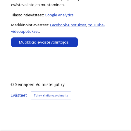
evästevalintojen muistaminen.
Tilastointievästeet:
Google Analytics
.
Markkinointievästeet:
Facebook-upotukset
,
YouTube-
videoupotukset
.
Muokkaa evästevalintojasi
©
Seinäjoen Voimistelijat ry
Evästeet
Tehty Yhdistysavaimella