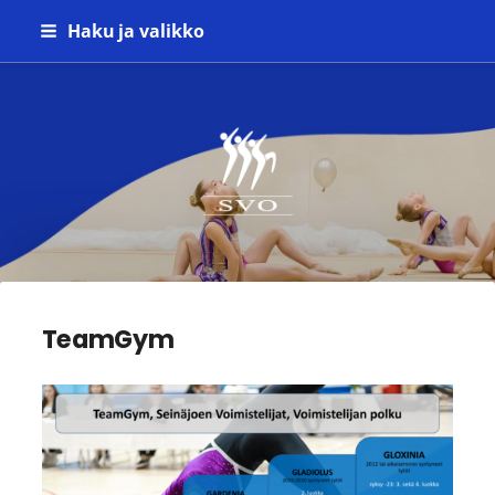
Siirry
Haku ja valikko
sivun
sisältöön
Seinäjoen Voimistelijat ry
TeamGym