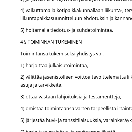
4) vaikuttamalla kotipaikkakunnallaan liikunta-, te
liikuntapaikkasuunnitteluun ehdotuksin ja kanna
5) hoitamalla tiedotus- ja suhdetoimintaa.
4 § TOIMINNAN TUKEMINEN
Toimintansa tukemiseksi yhdistys voi:
1) harjoittaa julkaisutoimintaa,
2) välittää jäsenistölleen voittoa tavoittelematta liik
asuja ja tarvikkeita,
3) ottaa vastaan lahjoituksia ja testamentteja,
4) omistaa toimintaansa varten tarpeellista irtaint
5) järjestää huvi- ja tanssitilaisuuksia, varainkeräyk
6) harjoittaa majoitus- ja ravitsemusliikettä.