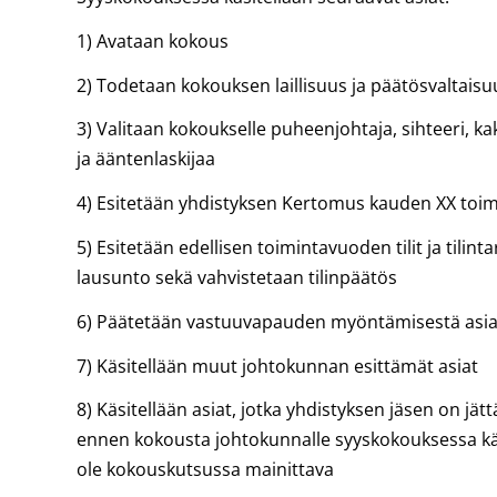
1) Avataan kokous
2) Todetaan kokouksen laillisuus ja päätösvaltais
3) Valitaan kokoukselle puheenjohtaja, sihteeri, ka
ja ääntenlaskijaa
4) Esitetään yhdistyksen Kertomus kauden XX toi
5) Esitetään edellisen toimintavuoden tilit ja tilint
lausunto sekä vahvistetaan tilinpäätös
6) Päätetään vastuuvapauden myöntämisestä asia
7) Käsitellään muut johtokunnan esittämät asiat
8) Käsitellään asiat, jotka yhdistyksen jäsen on jät
ennen kokousta johtokunnalle syyskokouksessa käsi
ole kokouskutsussa mainittava