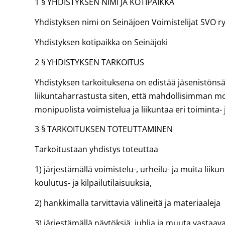
1 § YHDISTYKSEN NIMI JA KOTIPAIKKA
Yhdistyksen nimi on Seinäjoen Voimistelijat SVO r
Yhdistyksen kotipaikka on Seinäjoki
2 § YHDISTYKSEN TARKOITUS
Yhdistyksen tarkoituksena on edistää jäsenistöns
liikuntaharrastusta siten, että mahdollisimman mo
monipuolista voimistelua ja liikuntaa eri toiminta- j
3 § TARKOITUKSEN TOTEUTTAMINEN
Tarkoitustaan yhdistys toteuttaa
1) järjestämällä voimistelu-, urheilu- ja muita liiku
koulutus- ja kilpailutilaisuuksia,
2) hankkimalla tarvittavia välineitä ja materiaaleja
3) järjestämällä näytöksiä, juhlia ja muuta vastaav