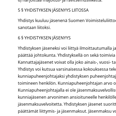
5 § YHDISTYKSEN JÄSENYYS LIITOSSA
Yhdistys kuuluu jäsenenä Suomen Voimisteluliitto
sanotaan liitoksi.
6 § YHDISTYKSEN JÄSENYYS
Yhdistyksen jäseneksi voi liittyä ilmoittautumalla 
päättää johtokunta. Yhdistyksellä on sekä toimivia
Kannattajajäsenet voivat olla joko ainais-, vuosi- tai
Yhdistys voi kutsua varsinaisessa kokouksessa te
kunniapuheenjohtajaksi yhdistyksen puheenjohtaj
toimineen henkilön. Kunniapuheenjohtajan arvo on
Kunniapuheenjohtajalla ei ole jäsenmaksuvelvollis
kunniajäsenen arvonimen ansioituneelle henkilölle.
jäsenmaksuvelvoitetta. Yhdistyksen jäsenet suori
päättämät liittymis- ja jäsenmaksut. Jäsenmaksu voi