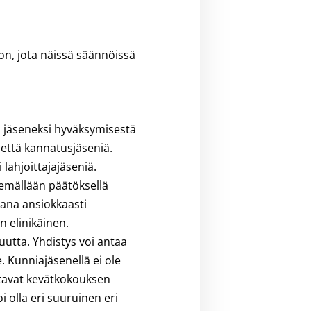
on, jota näissä säännöissä
ja jäseneksi hyväksymisestä
 että kannatusjäseniä.
 lahjoittajajäseniä.
kemällään päätöksellä
ana ansiokkaasti
 elinikäinen.
uutta. Yhdistys voi antaa
 Kunniajäsenellä ei ole
ttavat kevätkokouksen
 olla eri suuruinen eri