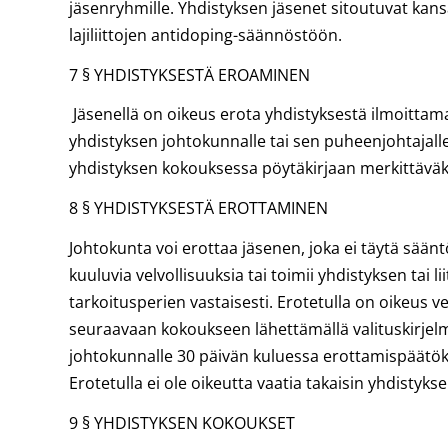
jäsenryhmille. Yhdistyksen jäsenet sitoutuvat kans
lajiliittojen antidoping-säännöstöön.
7 § YHDISTYKSESTÄ EROAMINEN
Jäsenellä on oikeus erota yhdistyksestä ilmoittamalla
yhdistyksen johtokunnalle tai sen puheenjohtajalle 
yhdistyksen kokouksessa pöytäkirjaan merkittäväk
8 § YHDISTYKSESTÄ EROTTAMINEN
Johtokunta voi erottaa jäsenen, joka ei täytä sää
kuuluvia velvollisuuksia tai toimii yhdistyksen tai li
tarkoitusperien vastaisesti. Erotetulla on oikeus 
seuraavaan kokoukseen lähettämällä valituskirjel
johtokunnalle 30 päivän kuluessa erottamispäätök
Erotetulla ei ole oikeutta vaatia takaisin yhdistyk
9 § YHDISTYKSEN KOKOUKSET