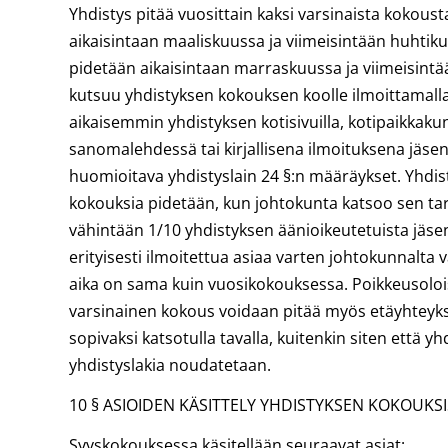
Yhdistys pitää vuosittain kaksi varsinaista kokous
aikaisintaan maaliskuussa ja viimeisintään huhtik
pidetään aikaisintaan marraskuussa ja viimeisintä
kutsuu yhdistyksen kokouksen koolle ilmoittamalla
aikaisemmin yhdistyksen kotisivuilla, kotipaikkaku
sanomalehdessä tai kirjallisena ilmoituksena jäse
huomioitava yhdistyslain 24 §:n määräykset. Yhdis
kokouksia pidetään, kun johtokunta katsoo sen tarp
vähintään 1/10 yhdistyksen äänioikeutetuista jäsenist
erityisesti ilmoitettua asiaa varten johtokunnalta v
aika on sama kuin vuosikokouksessa. Poikkeusoloi
varsinainen kokous voidaan pitää myös etäyhteyks
sopivaksi katsotulla tavalla, kuitenkin siten että y
yhdistyslakia noudatetaan.
10 § ASIOIDEN KÄSITTELY YHDISTYKSEN KOKOUKS
Syyskokouksessa käsitellään seuraavat asiat: