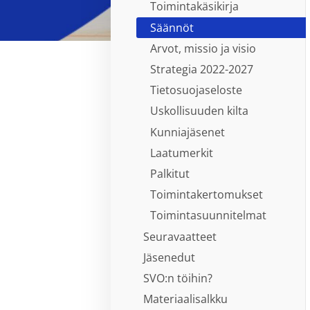
Toimintakäsikirja
Säännöt
Arvot, missio ja visio
Strategia 2022-2027
Tietosuojaseloste
Uskollisuuden kilta
Kunniajäsenet
Laatumerkit
Palkitut
Toimintakertomukset
Toimintasuunnitelmat
Seuravaatteet
Jäsenedut
SVO:n töihin?
Materiaalisalkku