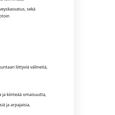
rveyskasvatus, sekä
notoin
untaan liittyviä välineitä,
a ja kiinteää omaisuutta,
siä ja arpajaisia,