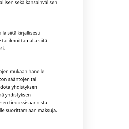
allisen sekä kansainvälisen
 siitä kirjallisesti
tai ilmoittamalla siitä
si.
ntöjen mukaan hänelle
iton sääntöjen tai
vedota yhdistyksen
mä yhdistyksen
sen tiedoksisaannista.
selle suorittamiaan maksuja.