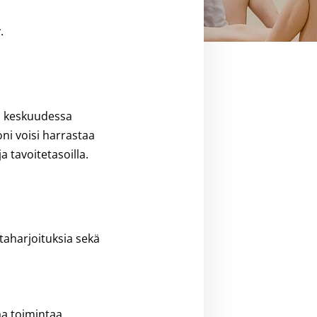
y.
ä keskuudessa
ni voisi harrastaa
a tavoitetasoilla.
ntaharjoituksia sekä
aa toimintaa,