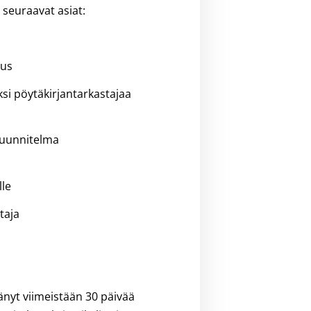
 seuraavat asiat:
uus
ksi pöytäkirjantarkastajaa
suunnitelma
lle
staja
tänyt viimeistään 30 päivää