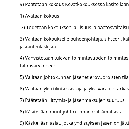
9) Päätetään kokous Kevätkokouksessa käsitellään
1) Avataan kokous
2) Todetaan kokouksen laillisuus ja päätösvaltais
3) Valitaan kokoukselle puheenjohtaja, sihteeri, ka
ja ääntenlaskijaa
4) Vahvistetaan tulevan toimintavuoden toiminta
talousarvioineen
5) Valitaan johtokunnan jäsenet erovuoroisten tila
6) Valitaan yksi tilintarkastaja ja yksi varatilintarka
7) Päätetään liittymis- ja jäsenmaksujen suuruus
8) Käsitellään muut johtokunnan esittämät asiat
9) Käsitellään asiat, jotka yhdistyksen jäsen on jät