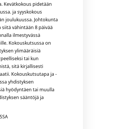
ta. Kevätkokous pidetään
uussa. ja syyskokous
än joulukuussa. Johtokunta
 siitä vähintään 8 päivää
nnalla ilmestyvässä
nille. Kokouskutsussa on
tyksen ylimääräisiä
eelliseksi tai kun
ä, sitä kirjallisesti
aatii. Kokouskutsutapa ja -
ssa yhdistyksen
iä hyödyntäen tai muulla
hdistyksen sääntöjä ja
ISSA