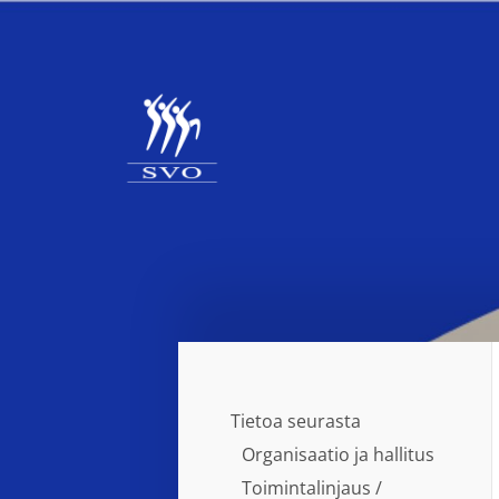
Siirry
sivun
sisältöön
Seinäjoen Voimistelijat ry
Tietoa seurasta
Organisaatio ja hallitus
Toimintalinjaus /