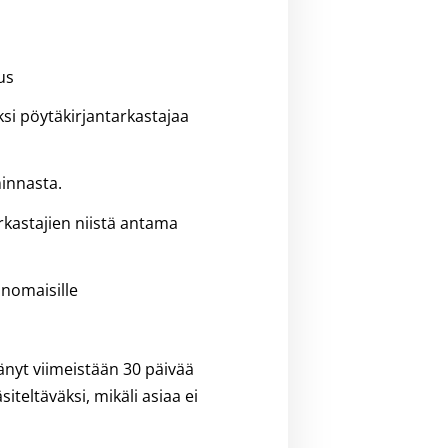
uus
ksi pöytäkirjantarkastajaa
minnasta.
arkastajien niistä antama
nomaisille
tänyt viimeistään 30 päivää
teltäväksi, mikäli asiaa ei